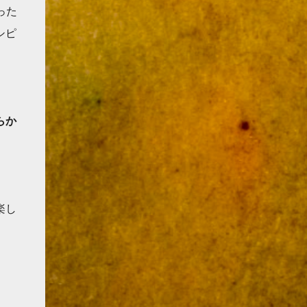
った
シピ
らか
楽し