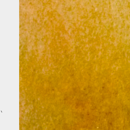
塩バター … 28g ビターチョコレート … 70g
[@komachi_pat...
ミルクチョコレート … 70g 【ラズベリーペ
パン】 ラズベリーピュレ … 125g ラズベリー
… 75g グラニュー糖 … 70g ペクチン … 3g レ
モン汁 … 26g 水飴 … 110g 【バタークリーム
（ムースリーヌ用）】 ラズベリーピュレ …
30g グラニュー糖 … 30g 20%加糖卵黄 … 30g
無塩バター … 98g ⚠️TPT＝等量のアーモンド
パウダーと粉糖を合わせたものです。 〜作
り方〜 作り方↓保存用です♪ ラズベリーオペ
ラの作り方（作業工程） 🧁ビスキュイジョ
コンド 全卵・TPT・薄力粉・強力粉をミキ...
い