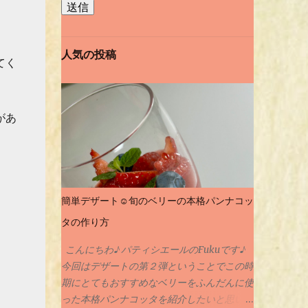
人気の投稿
てく
があ
簡単デザート☺️旬のベリーの本格パンナコッ
タの作り方
こんにちわ♪ パティシエールのFukuです♪
今回はデザートの第２弾ということでこの時
期にとてもおすすめなベリーをふんだんに使
った本格パンナコッタを紹介したいと思いま