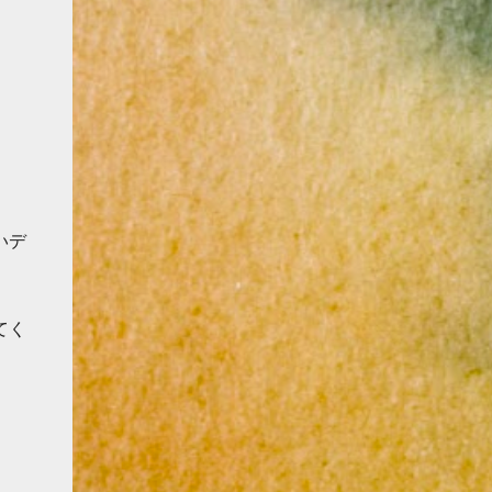
ましたのでぜひ保存してお菓子作りに役立て
ら(20℃前後がオススメです♪) ・170℃前後
てもらえると嬉しいです☺️💕 プロ使用のた
でじっくり焼くのがおすすめです♪ 今回のま
め量が多かったり生地の大きさが大きかった
とめ 私は、小さくて可愛いヘソがちょこん
りしますのでご質問等ありましたらお気軽に
と出たマドレーヌも、 すべすべした上品な
コメントやインスタグラムなどでおたずねく
見た目のマドレーヌも、どちらも大好きです
ださい🙇‍♀️🙇‍♀️ レシピ↓保存用に♪
♪ 焼き上がった姿を見ると、 「今日もオーブ
https://drive.google.com/file/d/1_uT_i9NNfU
ンの中でがんばってくれたんだなぁ」って、
3pz1iq8i1r-4sZ6M3vokVd/view?
ちょっとほっこりしちゃいます( ´▽｀ ) マド
usp=share_link ラズベリーオペラ１台分
レーヌは、見た目のちがいも楽しめるお菓子
いデ
【ビスキュイジョコンド】 全卵 … 200g
です♪ ぜひ、あなたのお気に入りの焼き加減
TPT（アーモンドパウダー＋粉糖） … 242g
を見つけてみてくださいね🙇‍♀️ 🎵このサイト
薄力粉 … 17g 強力粉 … 17g 無塩バター … 25g
ではパティシエール目線でお菓子作りのコツ
卵白 … 117g グラニュー糖 … 25g 乾燥卵白 …
てく
やレシピを紹介しています🌸 インスタグラ
2g 【ラズベリーシロップ】 ラズベリーピュ
ムやXでも情報発信していますので、ぜひ遊
レ … 150g グラニュー糖 … 45g レモン汁 … 11g
びに来てください☺️ こまちふくについて
【ラズベリームースリーヌ】 カスタード …
洋菓子店で働くパティシエールとして日々お
162g ラズベリーピュレ … 75g バタークリー
菓子作りに向き合っています。Instagramや
ム … 180g 生クリーム … 180g 【ガナッシュ】
Xでもレシピ紹介中ですので、ぜひお気軽に
生クリーム … 44g ラズベリーピュレ … 35g 無
フォローしてくださいね☺️ 📷 Instagram：