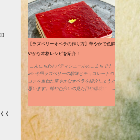
` ) でも実は、この“ヘソ”には、おいしく焼
き上がるための理由がちゃんとあるんです♪
どうしてヘソができるの❓ マドレーヌの生地
は、中心が一番最後に火が入ります。 しっ
かり冷やした生地を熱々のオーブンに入れる
️
と、 外側からどんどん焼けて、 中が押し上
【ラズベリーオペラの作り方】華やかで色鮮
げられるようにふくらむ んです。 その結果
やかな本格レシピを紹介！
できるのが… そう、まあるい“ヘソ”なんです
♪ ヘソはあった方がいいのか❓❓ ヘソがある
こんにちわ♪ パティシエールのこまちです
と、「ふっくら焼けた」「高さが出た」とい
♪✨ 今回ラズベリーの酸味とチョコレートの
う目安にもなります♪ でも、なめらかな表面
コクを重ねた華やかなオペラを紹介しようと
の“ヘソなし”マドレーヌも最近は人気で、
思います。味や色合いの見た目や構成にこだ
上品でころんとした見た目が可愛いんです。
わったお菓子になっていますのでぜひ最後ま
どちらも美味しく仕上がるので、 好みでOK
でご覧になってください。 このレシピは以
ですよ♪ ヘソを出す or 出さない？ 焼き方の
前修行させていただいた職場の先輩から教わ
くく
ちがい♪ ヘソを出したいときは… ・生地を
ったものが美味しく感動したのでそれをアレ
よ〜く冷やしてから（6時間以上） ・オーブ
ンジしたものになります✨ なお今回は皆様
ンは190〜200℃にしっかり予熱！ ヘソを出
が保存しやすい様にPDF形式にさせてもらい
したくないときは… ・生地を室温に戻してか