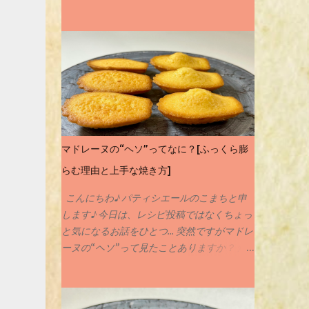
す☺️ご家庭にあるグラスで作ることのできる
簡単デザートですのでぜひチャレンジしてみ
てください🙇‍♀️✨ 実は専門学校に入る前に作っ
たことのあるお菓子がパンナコッタなんです
私💦何年も前のことですが💦そんな思いで深
いパンナコッタをおしゃれに簡単にアレンジ
させてもらいました♪ 当サイトではお菓子の
レシピや作り方を紹介させてもらっていま
す。材料のことや作り方など気になることが
マドレーヌの“ヘソ”ってなに？[ふっくら膨
ありましたらお気軽にコメントやインスタグ
らむ理由と上手な焼き方]
ラム、X等でDMしていただけると嬉しいで
す✨ それではレシピにまいります♪
こんにちわ♪ パティシエールのこまちと申
します♪ 今日は、レシピ投稿ではなくちょっ
と気になるお話をひとつ… 突然ですがマドレ
ーヌの“ヘソ”って見たことありますか？ 焼
き上がったときに、真ん中がポコッとふくら
んだマドレーヌ。 あのふくらみ、まるで
「おへそ」みたいで可愛らしいですよね( ´꒳