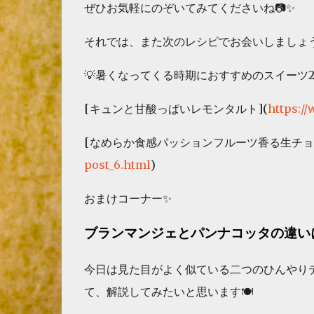
ぜひお気軽にのぞいてみてくださいね📷✨
それでは、また次のレシピでお会いしましょ
💡暑くなってくる時期におすすめのスイーツ
[キュンと甘酸っぱいレモンタルト](
https:/
[なめらか食感パッションフルーツ香る生チョコ
post_6.html
)
おまけコーナー✨
ブランマンジェとパンナコッタの違い
今日は見た目がよく似ている二つのひんやり
て、解説してみたいと思います🍽️