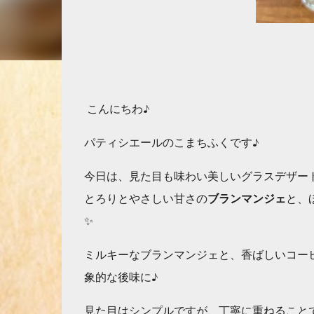
こんにちわ♪
パティシエールのこまちふくです♪
今日は、見た目も味わい美しいグラスデザート
とろりとやさしい甘さの
ブランマンジェ
と、
✨
ミルキーなブランマンジェと、香ばしいコー
象的な後味に♪
見た目はシンプルですが、丁寧に重ねること