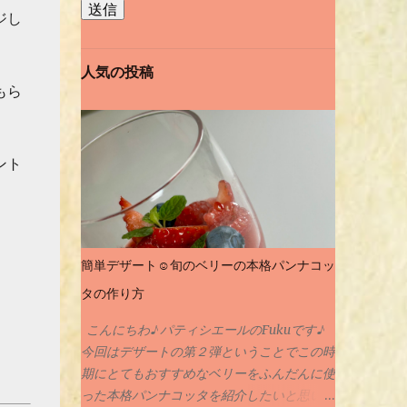
ジし
人気の投稿
もら
ント
簡単デザート☺️旬のベリーの本格パンナコッ
タの作り方
こんにちわ♪ パティシエールのFukuです♪
今回はデザートの第２弾ということでこの時
期にとてもおすすめなベリーをふんだんに使
った本格パンナコッタを紹介したいと思いま