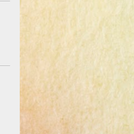
` ) でも実は、この“ヘソ”には、おいしく焼
き上がるための理由がちゃんとあるんです♪
どうしてヘソができるの❓ マドレーヌの生地
は、中心が一番最後に火が入ります。 しっ
かり冷やした生地を熱々のオーブンに入れる
と、 外側からどんどん焼けて、 中が押し上
げられるようにふくらむ んです。 その結果
できるのが… そう、まあるい“ヘソ”なんです
♪ ヘソはあった方がいいのか❓❓ ヘソがある
と、「ふっくら焼けた」「高さが出た」とい
う目安にもなります♪ でも、なめらかな表面
の“ヘソなし”マドレーヌも最近は人気で、
上品でころんとした見た目が可愛いんです。
どちらも美味しく仕上がるので、 好みでOK
ですよ♪ ヘソを出す or 出さない？ 焼き方の
ちがい♪ ヘソを出したいときは… ・生地を
よ〜く冷やしてから（6時間以上） ・オーブ
ンは190〜200℃にしっかり予熱！ ヘソを出
したくないときは… ・生地を室温に戻してか