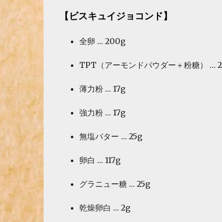
【ビスキュイジョコンド】
全卵 … 200g
TPT（アーモンドパウダー＋粉糖） … 2
薄力粉 … 17g
強力粉 … 17g
無塩バター … 25g
卵白 … 117g
グラニュー糖 … 25g
乾燥卵白 … 2g