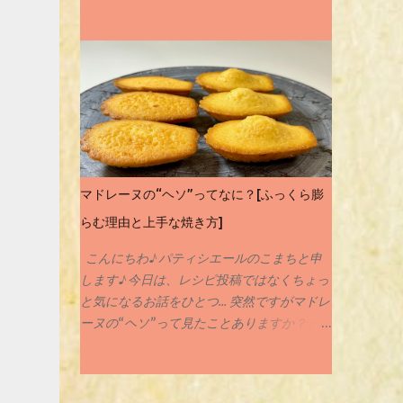
す☺️ご家庭にあるグラスで作ることのできる
簡単デザートですのでぜひチャレンジしてみ
てください🙇‍♀️✨ 実は専門学校に入る前に作っ
たことのあるお菓子がパンナコッタなんです
私💦何年も前のことですが💦そんな思いで深
いパンナコッタをおしゃれに簡単にアレンジ
させてもらいました♪ 当サイトではお菓子の
レシピや作り方を紹介させてもらっていま
す。材料のことや作り方など気になることが
マドレーヌの“ヘソ”ってなに？[ふっくら膨
ありましたらお気軽にコメントやインスタグ
らむ理由と上手な焼き方]
ラム、X等でDMしていただけると嬉しいで
す✨ それではレシピにまいります♪
こんにちわ♪ パティシエールのこまちと申
します♪ 今日は、レシピ投稿ではなくちょっ
と気になるお話をひとつ… 突然ですがマドレ
ーヌの“ヘソ”って見たことありますか？ 焼
き上がったときに、真ん中がポコッとふくら
んだマドレーヌ。 あのふくらみ、まるで
「おへそ」みたいで可愛らしいですよね( ´꒳