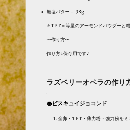
無塩バター … 98g
⚠️TPT＝等量のアーモンドパウダーと
〜作り方〜
作り方↓保存用です♪
ラズベリーオペラの作り
🧁ビスキュイジョコンド
全卵・TPT・薄力粉・強力粉を