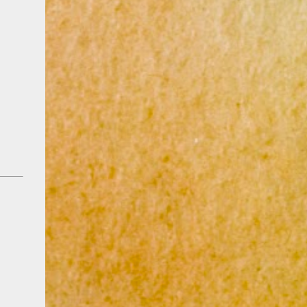
[@komachi_pat...