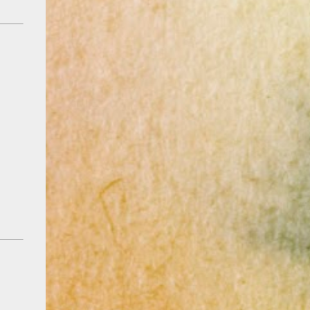
ら(20℃前後がオススメです♪) ・170℃前後
でじっくり焼くのがおすすめです♪ 今回のま
とめ 私は、小さくて可愛いヘソがちょこん
と出たマドレーヌも、 すべすべした上品な
見た目のマドレーヌも、どちらも大好きです
♪ 焼き上がった姿を見ると、 「今日もオーブ
ンの中でがんばってくれたんだなぁ」って、
ちょっとほっこりしちゃいます( ´▽｀ ) マド
レーヌは、見た目のちがいも楽しめるお菓子
です♪ ぜひ、あなたのお気に入りの焼き加減
を見つけてみてくださいね🙇‍♀️ 🎵このサイト
ではパティシエール目線でお菓子作りのコツ
やレシピを紹介しています🌸 インスタグラ
ムやXでも情報発信していますので、ぜひ遊
びに来てください☺️ こまちふくについて
洋菓子店で働くパティシエールとして日々お
菓子作りに向き合っています。Instagramや
Xでもレシピ紹介中ですので、ぜひお気軽に
フォローしてくださいね☺️ 📷 Instagram：