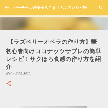
スキップしてメイン コンテンツに移動
バーチャル洋菓子店こまちふくのレシピ帳
【ラズベリーオペラの作り方】華
やかで色鮮やかな本格レシピを紹
初心者向けココナッツサブレの簡単
介！
レシピ！サクほろ食感の作り方を紹
日付:
10月 05, 2025
介
0
日付:
4月 02, 2025