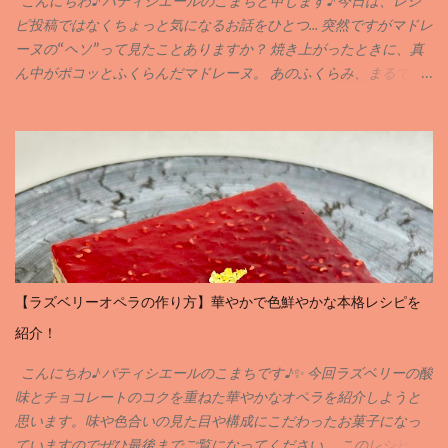
こんにちわ♪ パティシエールのこまちと申します♪ 今日は、レシ
ピ投稿ではなくちょっと気になるお話をひとつ… 突然ですがマドレ
ーヌの“ヘソ”って見たことありますか？ 焼き上がったときに、真
ん中がポコッとふくらんだマドレーヌ。 あのふくらみ、まるで
「おへそ」みたいで可愛らしいですよね( ´꒳` ) でも実は、この“ヘ
ソ”には、おいしく焼き上がるための理由がちゃんとあるんです♪
どうしてヘソができるの❓ マドレーヌの生地は、中心が一番最後に
火が入ります。 しっかり冷やした生地を熱々のオーブンに入れる
と、 外側からどんどん焼けて、 中が押し上げられるようにふくら
む んです。 その結果できるのが… そう、まあるい“ヘソ”なんです♪
ヘソはあった方がいいのか❓❓ ヘソがあると、「ふっくら焼けた」
「高さが出た」という目安にもなります♪ でも、なめらかな表面
の“ヘソなし”マドレーヌも最近は人気で、 上品でころんとした見
【ラズベリーオペラの作り方】華やかで色鮮やかな本格レシピを
た目が可愛いんです。 どちらも美味しく仕上がるので、 好みでOK
紹介！
ですよ♪ ヘソを出す or 出さない？ 焼き方のちがい♪ ヘソを出した
いときは… ・生地をよ〜く冷やしてから（6時間以上） ・オーブン
こんにちわ♪ パティシエールのこまちです♪✨ 今回ラズベリーの酸
は190〜200℃にしっかり予熱！ ヘソを出したくないときは… ・生
味とチョコレートのコクを重ねた華やかなオペラを紹介しようと
地を室温に戻してから(20℃前後がオススメです♪) ・170℃前後で
思います。味や色合いの見た目や構成にこだわったお菓子になっ
じっくり焼くのがおすすめです♪ 今回のまとめ 私は、小さくて可
ていますのでぜひ最後までご覧になってください。 このレシピは