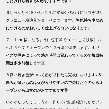
しだけ打ち粉するのがおすすめです☺️
６しっかり冷凍させた生地に接着剤代わりに卵白を塗り
グラニュー糖適量をまわりにつけます。🌟
気持ち少なめ
につけるのがおいしく仕上げるコツになります♪
７ １cm幅になるように包丁等でカットして鉄板に並
べ１６０℃のオーブンで１２分ほど焼成します。🌟
サ
イズや厚みによって焼き時間は変わってくるので焼成時
間は多少前後します🙇‍♀️
８良い焼き色がついて熱が取れたら完成になります♪🌟
厚みが薄いものは火が入りやすいので焼けたものからオ
ーブンから出すのがおすすめです👌
いかがだったでしょうか。作り方は以前紹介したサブレ