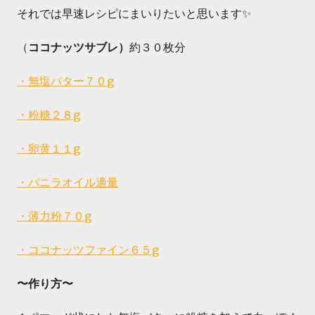
それでは早速レシピにまいりたいと思います✨
（
ココナッツサブレ）
約３０枚分
・無塩バター７０g
・粉糖２８g
・卵黄１１g
・バニラオイル適量
・薄力粉７０g
・ココナッツファイン６５g
〜作り方〜