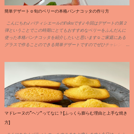
簡単デザート☺️旬のベリーの本格パンナコッタの作り方
こんにちわ♪ パティシエールのFukuです♪ 今回はデザートの第２
弾ということでこの時期にとてもおすすめなベリーをふんだんに
使った本格パンナコッタを紹介したいと思います☺️ご家庭にある
グラスで作ることのできる簡単デザートですのでぜひチャレンジ
してみてください🙇‍♀️✨ 実は専門学校に入る前に作ったことのある
お菓子がパンナコッタなんです私💦何年も前のことですが💦そん
な思いで深いパンナコッタをおしゃれに簡単にアレンジさせても
らいました♪ 当サイトではお菓子のレシピや作り方を紹介させても
らっています。材料のことや作り方など気になることがありまし
たらお気軽にコメントやインスタグラム、X等でDMしていただけ
ると嬉しいです✨ それではレシピにまいります♪
マドレーヌの“ヘソ”ってなに？[ふっくら膨らむ理由と上手な焼き
方]