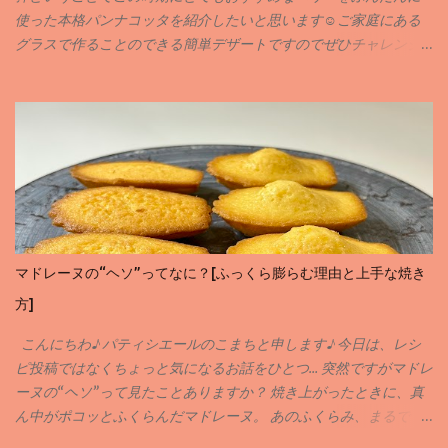
使った本格パンナコッタを紹介したいと思います☺️ご家庭にある
グラスで作ることのできる簡単デザートですのでぜひチャレンジ
してみてください🙇‍♀️✨ 実は専門学校に入る前に作ったことのある
お菓子がパンナコッタなんです私💦何年も前のことですが💦そん
な思いで深いパンナコッタをおしゃれに簡単にアレンジさせても
らいました♪ 当サイトではお菓子のレシピや作り方を紹介させても
らっています。材料のことや作り方など気になることがありまし
たらお気軽にコメントやインスタグラム、X等でDMしていただけ
ると嬉しいです✨ それではレシピにまいります♪
マドレーヌの“ヘソ”ってなに？[ふっくら膨らむ理由と上手な焼き
方]
こんにちわ♪ パティシエールのこまちと申します♪ 今日は、レシ
ピ投稿ではなくちょっと気になるお話をひとつ… 突然ですがマドレ
ーヌの“ヘソ”って見たことありますか？ 焼き上がったときに、真
ん中がポコッとふくらんだマドレーヌ。 あのふくらみ、まるで
「おへそ」みたいで可愛らしいですよね( ´꒳` ) でも実は、この“ヘ