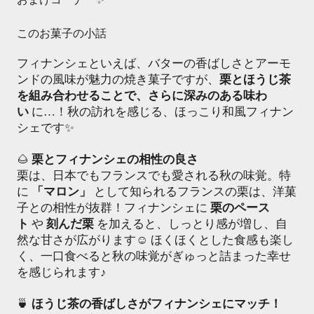
このお菓子の小話
フィナンシェといえば、バターの香ばしさとアーモ
ンドの風味が魅力の焼き菓子ですが、
栗とほうじ茶
を組み合わせることで、さらに深みのある味わ
い
に…！秋の訪れを感じる、ほっこり和風フィナン
シェです✨
🌰
栗とフィナンシェの相性の良さ
栗は、日本でもフランスでも愛される秋の味覚。特
に
「マロン」
として知られるフランスの栗は、洋菓
子との相性が抜群！フィナンシェに
栗のペース
ト
や
刻んだ栗
を加えると、しっとり感が増し、自
然な甘さが広がります☺️ ほくほくとした食感も楽し
く、一口食べると秋の味覚がぎゅっと詰まった幸せ
を感じられます♪
🍵
ほうじ茶の香ばしさがフィナンシェにマッチ！