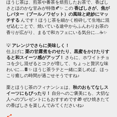
ほうじ茶は、煎茶や番茶を焙煎したお茶で、香ばし
さとほのかな甘みが特徴🍂✨ この
香ばしさが、焦が
しバター（ブールノワゼット）の風味と絶妙にマッ
チする
んです！ほうじ茶を細かく粉砕して生地に混
ぜ込むことで、焼いている途中からふんわりお茶の
香りが広がり、まるで和カフェにいる気分に…☕✨
💡
アレンジでさらに美味しく！
仕上げに
栗の甘露煮をのせたり、黒蜜をかけたりす
ると和スイーツ感がアップ！
さらに、ホワイトチョ
コを少し混ぜるとコクが増して、ちょっと贅沢な味
わいに…🍫✨ ほうじ茶ラテと一緒に楽しめば、ほっ
こり癒しの時間が過ごせそうですね♪
栗とほうじ茶のフィナンシェは、
秋のおもてなしス
イーツにもぴったり！
自分へのご褒美にも、大切な
人へのプレゼントにもおすすめです🎁 ぜひ焼きたて
の香ばしさを楽しんでみてくださいね♪