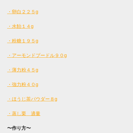
・卵白２２５g
・水飴１４g
・粉糖１９５g
・アーモンドプードル９０g
・薄力粉４５g
・強力粉４０g
・ほうじ茶パウダー８g
・蒸し栗 適量
〜作り方〜