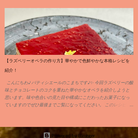
ソ”には、おいしく焼き上がるための理由がちゃんとあるんです♪
どうしてヘソができるの❓ マドレーヌの生地は、中心が一番最後に
火が入ります。 しっかり冷やした生地を熱々のオーブンに入れる
と、 外側からどんどん焼けて、 中が押し上げられるようにふくら
む んです。 その結果できるのが… そう、まあるい“ヘソ”なんです♪
ヘソはあった方がいいのか❓❓ ヘソがあると、「ふっくら焼けた」
「高さが出た」という目安にもなります♪ でも、なめらかな表面
の“ヘソなし”マドレーヌも最近は人気で、 上品でころんとした見
【ラズベリーオペラの作り方】華やかで色鮮やかな本格レシピを
た目が可愛いんです。 どちらも美味しく仕上がるので、 好みでOK
紹介！
ですよ♪ ヘソを出す or 出さない？ 焼き方のちがい♪ ヘソを出した
いときは… ・生地をよ〜く冷やしてから（6時間以上） ・オーブン
こんにちわ♪ パティシエールのこまちです♪✨ 今回ラズベリーの酸
は190〜200℃にしっかり予熱！ ヘソを出したくないときは… ・生
味とチョコレートのコクを重ねた華やかなオペラを紹介しようと
地を室温に戻してから(20℃前後がオススメです♪) ・170℃前後で
思います。味や色合いの見た目や構成にこだわったお菓子になっ
じっくり焼くのがおすすめです♪ 今回のまとめ 私は、小さくて可
ていますのでぜひ最後までご覧になってください。 このレシピは
愛いヘソがちょこんと出たマドレーヌも、 すべすべした上品な見
以前修行させていただいた職場の先輩から教わったものが美味し
た目のマドレーヌも、どちらも大好きです♪ 焼き上がった姿を見る
く感動したのでそれをアレンジしたものになります✨ なお今回は
と、 「今日もオーブンの中でがんばってくれたんだなぁ」って、
皆様が保存しやすい様にPDF形式にさせてもらいましたのでぜひ保
ちょっとほっこりしちゃいます( ´▽｀ ) マドレーヌは、見た目のち
存してお菓子作りに役立ててもらえると嬉しいです☺️💕 プロ使用
Powered by Blogger
がいも楽しめるお菓子です♪ ぜひ、あなたのお気に入りの焼き加減