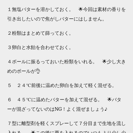
１無塩バターを溶かしておく。 🌟今回は素材の香りを
引き出したいので焦がしバターにはしません。
２粉類はまとめて篩っておく。
３卵白と水飴を合わせておく。
４ボールに振るっておいた粉類をいれる。 🌟少し大き
めのボールが👌
５ ２４℃前後に温めた卵白を加えて軽く混ぜる。
６ ４５℃に温めたバターを加えて混ぜる。 🌟バタ
ーが混ざってないのはNG！よく混ぜましょう♪
７型に離型剤を軽くスプレーして７分目まで生地を流し
入れる。 🌟この後に栗を入れるのでいつもより少し少