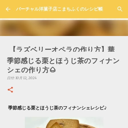
スキップしてメイン コンテンツに移動
バーチャル洋菓子店こまちふくのレシピ帳
【ラズベリーオペラの作り方】華
やかで色鮮やかな本格レシピを紹
季節感じる栗とほうじ茶のフィナン
介！
シェの作り方🌰
日付:
10月 05, 2025
日付:
10月 12, 2024
0
季節感じる栗とほうじ茶のフィナンシェレシピ♪