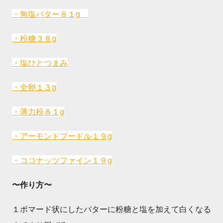
・無塩バター８１g
・粉糖３８g
・塩ひとつまみ
・全卵１３g
・薄力粉８１g
・アーモンドプードル１９g
・ココナッツファイン１９g
〜作り方〜
１ポマード状にしたバターに粉糖と塩を加えて白くなる