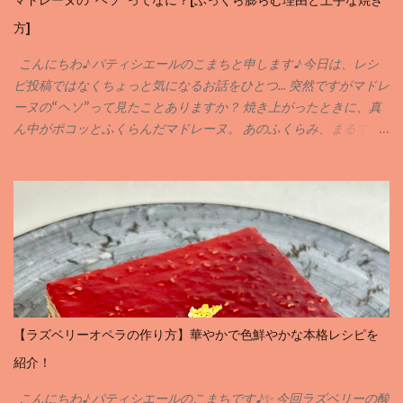
マドレーヌの“ヘソ”ってなに？[ふっくら膨らむ理由と上手な焼き
方]
こんにちわ♪ パティシエールのこまちと申します♪ 今日は、レシ
ピ投稿ではなくちょっと気になるお話をひとつ… 突然ですがマドレ
ーヌの“ヘソ”って見たことありますか？ 焼き上がったときに、真
ん中がポコッとふくらんだマドレーヌ。 あのふくらみ、まるで
「おへそ」みたいで可愛らしいですよね( ´꒳` ) でも実は、この“ヘ
ソ”には、おいしく焼き上がるための理由がちゃんとあるんです♪
どうしてヘソができるの❓ マドレーヌの生地は、中心が一番最後に
火が入ります。 しっかり冷やした生地を熱々のオーブンに入れる
と、 外側からどんどん焼けて、 中が押し上げられるようにふくら
む んです。 その結果できるのが… そう、まあるい“ヘソ”なんです♪
ヘソはあった方がいいのか❓❓ ヘソがあると、「ふっくら焼けた」
「高さが出た」という目安にもなります♪ でも、なめらかな表面
の“ヘソなし”マドレーヌも最近は人気で、 上品でころんとした見
【ラズベリーオペラの作り方】華やかで色鮮やかな本格レシピを
た目が可愛いんです。 どちらも美味しく仕上がるので、 好みでOK
紹介！
ですよ♪ ヘソを出す or 出さない？ 焼き方のちがい♪ ヘソを出した
いときは… ・生地をよ〜く冷やしてから（6時間以上） ・オーブン
こんにちわ♪ パティシエールのこまちです♪✨ 今回ラズベリーの酸