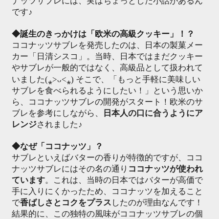
ナッツサブレには、実はちょっとした小話があるん
です♪
◆誕生のきっかけは「欧米の高級クッキー」！？
ココナッツサブレを発売したのは、日本の製菓メー
カー「日清シスコ」。当時、日本ではまだクッキー
やサブレが一般的ではなく、高級品として扱われて
いました(⁎˃ᴗ˂⁎) そこで、「もっと手軽に美味しい
サブレを食べられるようにしたい！」という思いか
ら、ココナッツサブレの開発がスタート！欧米のサ
ブレを参考にしながら、
日本人の口に合うようにア
レンジ
されました♪
◆なぜ「ココナッツ」？
サブレといえばバターの香りが特徴的ですが、ココ
ナッツサブレにはその名の通り
ココナッツが使われ
ています
。これは、当時の日本ではバターが高価で
手に入りにくかったため、ココナッツを加えること
で
香ばしさとコクをプラス
したのが理由なんです！
結果的に、この独特の風味がココナッツサブレの個