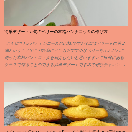
簡単デザート☺️旬のベリーの本格パンナコッタの作り方
こんにちわ♪ パティシエールのFukuです♪ 今回はデザートの第２
弾ということでこの時期にとてもおすすめなベリーをふんだんに
使った本格パンナコッタを紹介したいと思います☺️ご家庭にある
グラスで作ることのできる簡単デザートですのでぜひチャレンジ
してみてください🙇‍♀️✨ 実は専門学校に入る前に作ったことのある
お菓子がパンナコッタなんです私💦何年も前のことですが💦そん
な思いで深いパンナコッタをおしゃれに簡単にアレンジさせても
らいました♪ 当サイトではお菓子のレシピや作り方を紹介させても
らっています。材料のことや作り方など気になることがありまし
たらお気軽にコメントやインスタグラム、X等でDMしていただけ
ると嬉しいです✨ それではレシピにまいります♪