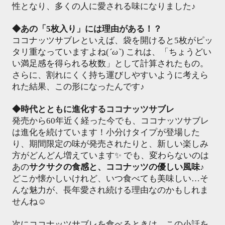
性となり、多くの人に愛される味になりました♪
◆あの「5枚入り」には理由がある！？
ココナッツサブレといえば、袋を開けると5枚がピッ
タリ重なっていますよね(
´ω`
) これは、「ちょうどい
い満足感を得られる枚数」として計算されたもの。
さらに、割れにくく持ち運びしやすいように考えら
れた結果、この形になったんです♪
◆時代とともに進化するココナッツサブレ
発売から60年近く経った今でも、ココナッツサブレ
は進化を続けています！小分けタイプが登場した
り、期間限定の味が発売されたりと、新しい楽しみ
方がどんどん増えています✨ でも、変わらないのは
あの
サクサクの食感と、ココナッツの優しい風味
♪
どこか懐かしいけれど、いつ食べても美味しい…そ
んな魅力が、長年愛され続ける理由なのかもしれま
せんね☺️
次にココナッツサブレを食べるときは、この小話を