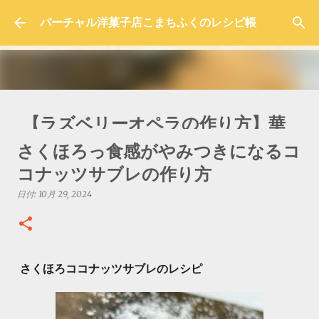
スキップしてメイン コンテンツに移動
バーチャル洋菓子店こまちふくのレシピ帳
【ラズベリーオペラの作り方】華
やかで色鮮やかな本格レシピを紹
さくほろっ食感がやみつきになるコ
介！
コナッツサブレの作り方
日付:
10月 05, 2025
日付:
10月 29, 2024
0
さくほろココナッツサブレのレシピ