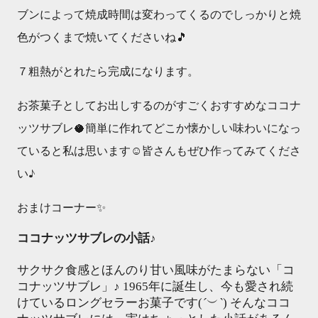
ブンによって焼成時間は変わってくるのでしっかりと焼
色がつくまで焼いてくださいね🎵
７粗熱がとれたら完成になります。
お茶菓子としてお出しするのがすごくおすすめなココナ
ッツサブレ🥥簡単に作れてどこか懐かしい味わいになっ
ていると私は思います☺️皆さんもぜひ作ってみてくださ
い♪
おまけコーナー✨
ココナッツサブレの小話♪
サクサク食感とほんのり甘い風味がたまらない「コ
コナッツサブレ」♪ 1965年に誕生し、今も愛され続
けているロングセラーお菓子です(
´
︶
`
) そんなココ