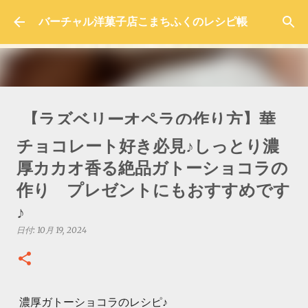
スキップしてメイン コンテンツに移動
バーチャル洋菓子店こまちふくのレシピ帳
【ラズベリーオペラの作り方】華
やかで色鮮やかな本格レシピを紹
チョコレート好き必見♪しっとり濃
介！
厚カカオ香る絶品ガトーショコラの
日付:
10月 05, 2025
作り プレゼントにもおすすめです
0
♪
日付:
10月 19, 2024
濃厚ガトーショコラのレシピ♪