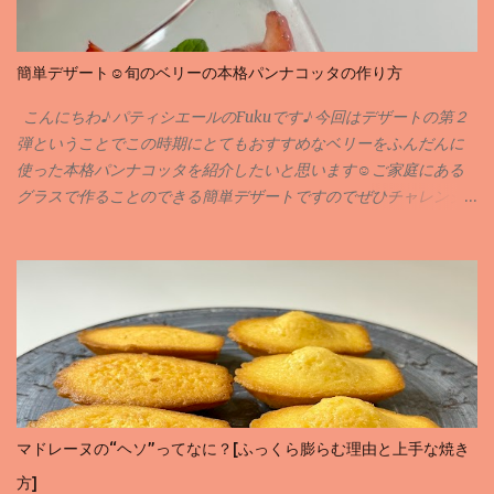
簡単デザート☺️旬のベリーの本格パンナコッタの作り方
こんにちわ♪ パティシエールのFukuです♪ 今回はデザートの第２
弾ということでこの時期にとてもおすすめなベリーをふんだんに
使った本格パンナコッタを紹介したいと思います☺️ご家庭にある
グラスで作ることのできる簡単デザートですのでぜひチャレンジ
してみてください🙇‍♀️✨ 実は専門学校に入る前に作ったことのある
お菓子がパンナコッタなんです私💦何年も前のことですが💦そん
な思いで深いパンナコッタをおしゃれに簡単にアレンジさせても
らいました♪ 当サイトではお菓子のレシピや作り方を紹介させても
らっています。材料のことや作り方など気になることがありまし
たらお気軽にコメントやインスタグラム、X等でDMしていただけ
ると嬉しいです✨ それではレシピにまいります♪
マドレーヌの“ヘソ”ってなに？[ふっくら膨らむ理由と上手な焼き
方]