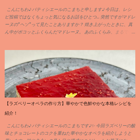
こんにちわ♪ パティシエールのこまちと申します♪ 今日は、レシ
ピ投稿ではなくちょっと気になるお話をひとつ… 突然ですがマドレ
ーヌの“ヘソ”って見たことありますか？ 焼き上がったときに、真
ん中がポコッとふくらんだマドレーヌ。 あのふくらみ、まるで
「おへそ」みたいで可愛らしいですよね( ´꒳` ) でも実は、この“ヘ
ソ”には、おいしく焼き上がるための理由がちゃんとあるんです♪
どうしてヘソができるの❓ マドレーヌの生地は、中心が一番最後に
火が入ります。 しっかり冷やした生地を熱々のオーブンに入れる
と、 外側からどんどん焼けて、 中が押し上げられるようにふくら
む んです。 その結果できるのが… そう、まあるい“ヘソ”なんです♪
ヘソはあった方がいいのか❓❓ ヘソがあると、「ふっくら焼けた」
「高さが出た」という目安にもなります♪ でも、なめらかな表面
の“ヘソなし”マドレーヌも最近は人気で、 上品でころんとした見
【ラズベリーオペラの作り方】華やかで色鮮やかな本格レシピを
た目が可愛いんです。 どちらも美味しく仕上がるので、 好みでOK
紹介！
ですよ♪ ヘソを出す or 出さない？ 焼き方のちがい♪ ヘソを出した
いときは… ・生地をよ〜く冷やしてから（6時間以上） ・オーブン
こんにちわ♪ パティシエールのこまちです♪✨ 今回ラズベリーの酸
は190〜200℃にしっかり予熱！ ヘソを出したくないときは… ・生
味とチョコレートのコクを重ねた華やかなオペラを紹介しようと
地を室温に戻してから(20℃前後がオススメです♪) ・170℃前後で