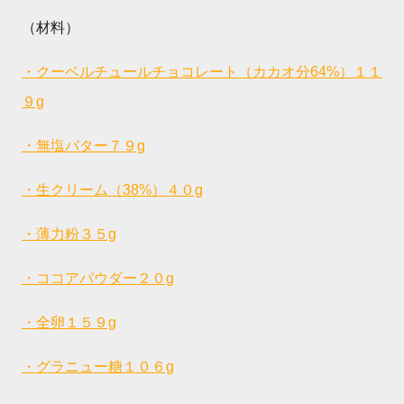
（材料）
・クーベルチュールチョコレート（カカオ分64%）１１
９g
・無塩バター７９g
・生クリーム（38%）４０g
・薄力粉３５g
・ココアパウダー２０g
・全卵１５９g
・グラニュー糖１０６g