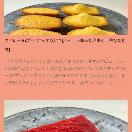
らいました♪ 当サイトではお菓子のレシピや作り方を紹介させても
らっています。材料のことや作り方など気になることがありまし
たらお気軽にコメントやインスタグラム、X等でDMしていただけ
ると嬉しいです✨ それではレシピにまいります♪
マドレーヌの“ヘソ”ってなに？[ふっくら膨らむ理由と上手な焼き
方]
こんにちわ♪ パティシエールのこまちと申します♪ 今日は、レシ
ピ投稿ではなくちょっと気になるお話をひとつ… 突然ですがマドレ
ーヌの“ヘソ”って見たことありますか？ 焼き上がったときに、真
ん中がポコッとふくらんだマドレーヌ。 あのふくらみ、まるで
「おへそ」みたいで可愛らしいですよね( ´꒳` ) でも実は、この“ヘ
ソ”には、おいしく焼き上がるための理由がちゃんとあるんです♪
どうしてヘソができるの❓ マドレーヌの生地は、中心が一番最後に
火が入ります。 しっかり冷やした生地を熱々のオーブンに入れる
と、 外側からどんどん焼けて、 中が押し上げられるようにふくら
む んです。 その結果できるのが… そう、まあるい“ヘソ”なんです♪