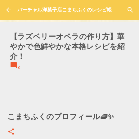
スキップしてメイン コンテンツに移動
バーチャル洋菓子店こまちふくのレシピ帳
【ラズベリーオペラの作り方】華
やかで色鮮やかな本格レシピを紹
介！
0
こまちふくのプロフィール🧇✨