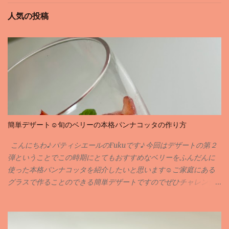
人気の投稿
簡単デザート☺️旬のベリーの本格パンナコッタの作り方
こんにちわ♪ パティシエールのFukuです♪ 今回はデザートの第２
弾ということでこの時期にとてもおすすめなベリーをふんだんに
使った本格パンナコッタを紹介したいと思います☺️ご家庭にある
グラスで作ることのできる簡単デザートですのでぜひチャレンジ
してみてください🙇‍♀️✨ 実は専門学校に入る前に作ったことのある
お菓子がパンナコッタなんです私💦何年も前のことですが💦そん
な思いで深いパンナコッタをおしゃれに簡単にアレンジさせても